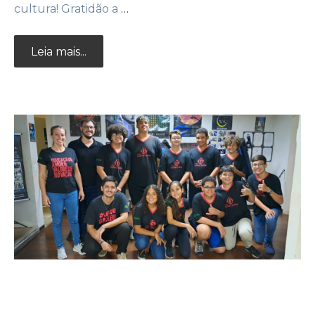
cultura! Gratidão a
…
Leia mais...
27 de agosto de 2025
Noticias
by
Adm25bignew2