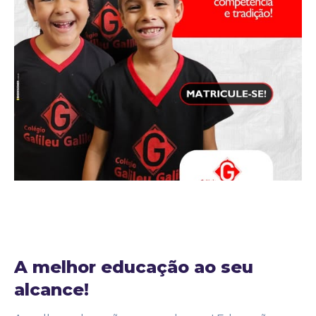
14 de fevereiro de 2025
Noticias
by
Adm25bignew2
A melhor educação ao seu
alcance!