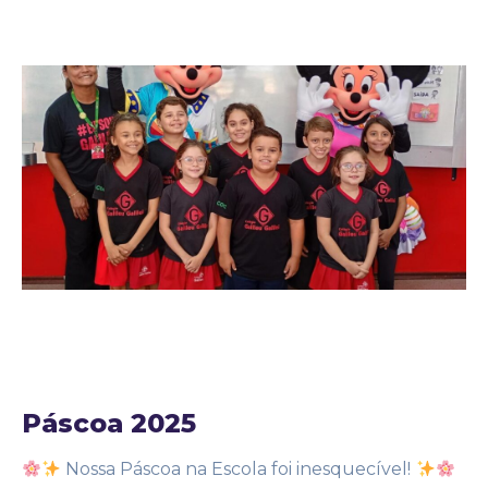
22 de agosto de 2025
Noticias
by
Adm25bignew2
Páscoa 2025
Nossa Páscoa na Escola foi inesquecível!