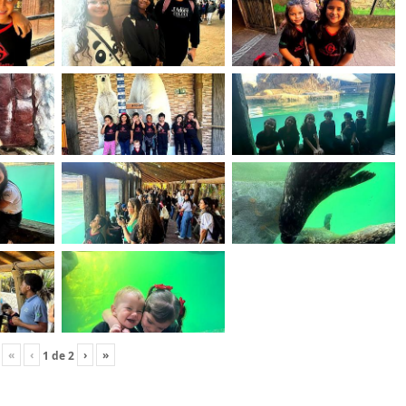
«
‹
›
»
1
de
2