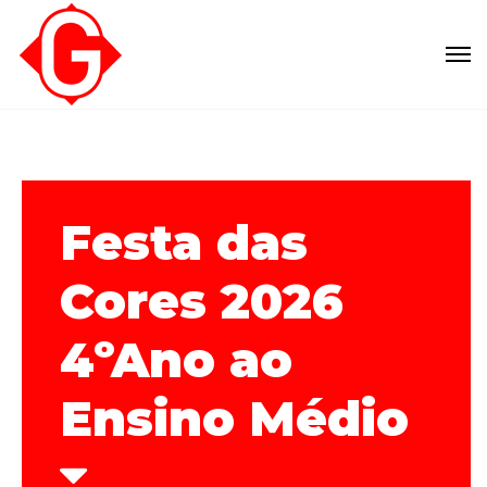
Festa das
Cores 2026
4ºAno ao
Ensino Médio